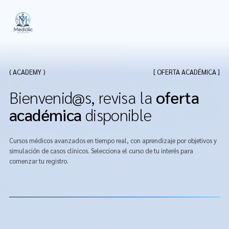
( ACADEMY )
[ OFERTA ACADÉMICA ]
B
i
e
n
v
e
n
i
d
@
s
,
r
e
v
i
s
a
l
a
o
f
e
r
t
a
a
c
a
d
é
m
i
c
a
d
i
s
p
o
n
i
b
l
e
Cursos médicos avanzados en tiempo real, con aprendizaje por objetivos y
simulación de casos clínicos. Selecciona el curso de tu interés para
comenzar tu registro.