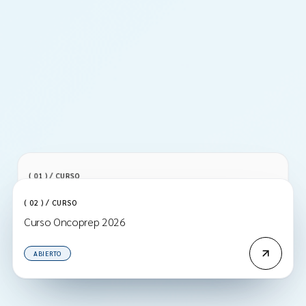
( 01 ) / CURSO
Vanguardia en el tratamiento Hemato-Oncológico
( 02 ) / CURSO
Pediátrico
Curso Oncoprep 2026
ABIERTO
ABIERTO